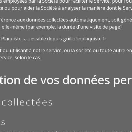
 employées par la Société pour faciliter le Service, pour fou
ce ou pour aider la Société à analyser la manière dont le Servi
férence aux données collectées automatiquement, soit générée
ce elle-même (par exemple, la durée d'une visite de page).
 Plaquiste, accessible depuis guillotinplaquiste.fr
u utilisant à notre service, ou la société ou toute autre en
rvice, selon le cas.
sation de vos données pe
collectées
es